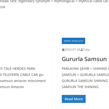
ndaki fark: legendary synonym = mythological = mythical cable car
erik
DERIN İNGILIZCE
2024-07-24
Talip
Gururla Samsun
RY-TALE HEROES PARK
PARLAYAN ŞEHİR = SHINING 
nd TELEFERİK CABLE CAR go-
SAMSUN = GURURLA SAMSUN
li samsun amazon monument
GURURLA SAMSUN SHINING 
Samsun Amazon
SAMSUN THE SHINING
Read More