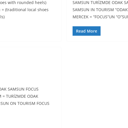
shoes with rounded heels)
SAMSUN TURİZMDE ODAK S
= (traditional local shoes
SAMSUN IN TOURISM “ODAK”
ls)
MERCEK = “FOCUS”UN “O”S
Read More
DAK SAMSUN FOCUS
M = TURİZMDE ODAK
SUN ON TOURISM FOCUS