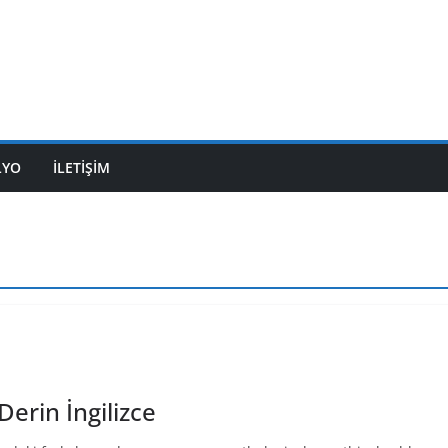
LYO
İLETİŞİM
erin İngilizce