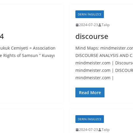
DERIN İNGILIZCE
2024-07-23
Talip
24
discourse
kuk Cemiyeti = Association
Mind Maps: mindmeister.co
he Rights of Samsun ” Kuvayı
DISCOURSE ANALYSIS AND C
mindmeister.com | Discours
mindmeister.com | DISCOUR
mindmeister.com |
Read More
DERIN İNGILIZCE
2024-07-23
Talip