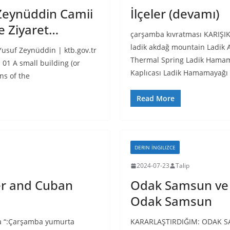
Zeynüddin Camii
İlçeler (devamı)
e Ziyaret…
çarşamba kıvratması KARIŞI
ladik akdağ mountain Ladik
Yusuf Zeynüddin | ktb.gov.tr
Thermal Spring Ladik Hama
 01 A small building (or
Kaplıcası Ladik Hamamayağı
ins of the
Read More
DERIN İNGILIZCE
2024-07-23
Talip
er and Cuban
Odak Samsun ve
Odak Samsun
a “:Çarşamba yumurta
KARARLAŞTIRDIĞIM: ODAK 