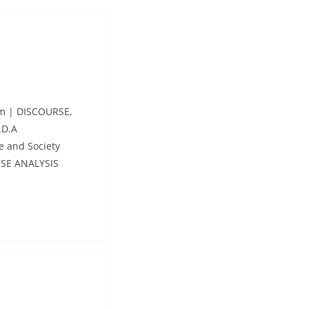
m | DISCOURSE,
.D.A
e and Society
SE ANALYSIS