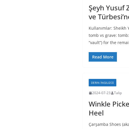
Şeyh Yusuf 
ve Türbesi’n
Kullanımlar: Sheikh 
tomb vs grave: tomb:
“vault”) for the rema
Read More
DERIN İNGILIZCE
2024-07-23
Talip
Winkle Pick
Heel
Çarşamba Shoes (ak