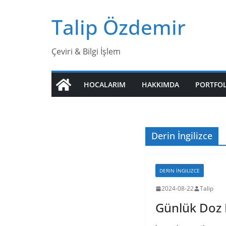
Skip
Talip Özdemir
to
content
Çeviri & Bilgi İşlem
HOCALARIM
HAKKIMDA
PORTFO
Derin İngilizce
DERIN İNGILIZCE
2024-08-22
Talip
Günlük Doz D