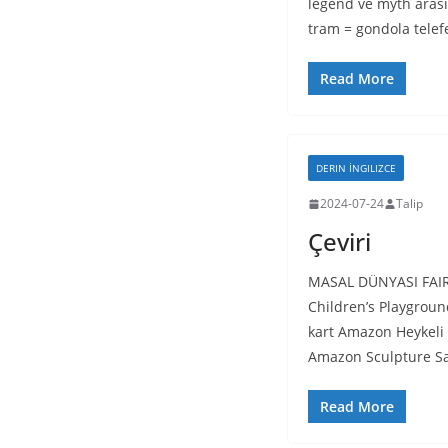
legend ve myth arası
tram = gondola telef
Read More
DERIN İNGILIZCE
2024-07-24
Talip
Çeviri
MASAL DÜNYASI FAI
Children’s Playgrou
kart Amazon Heyke
Amazon Sculpture 
Read More