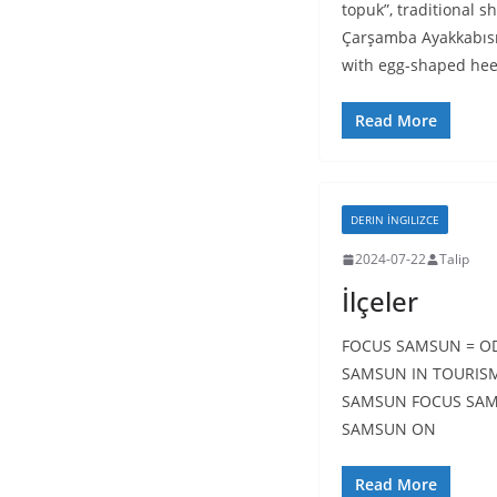
topuk”, traditional 
Çarşamba Ayakkabısı 
with egg-shaped hee
Read More
DERIN İNGILIZCE
2024-07-22
Talip
İlçeler
FOCUS SAMSUN = O
SAMSUN IN TOURIS
SAMSUN FOCUS SAM
SAMSUN ON
Read More