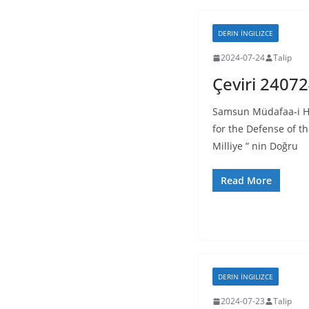
DERIN İNGILIZCE
2024-07-24
Talip
Çeviri 2407
Samsun Müdafaa-i Hu
for the Defense of t
Milliye ” nin Doğru
Read More
DERIN İNGILIZCE
2024-07-23
Talip