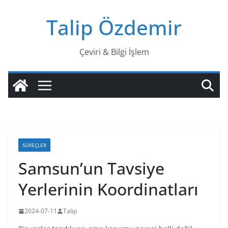
Skip
Talip Özdemir
to
content
Çeviri & Bilgi İşlem
SÜREÇLER
Samsun’un Tavsiye
Yerlerinin Koordinatları
2024-07-11
Talip