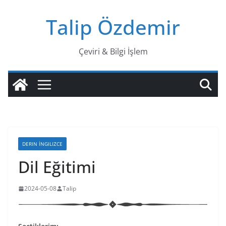
Skip
Talip Özdemir
to
content
Çeviri & Bilgi İşlem
DERIN İNGILIZCE
Dil Eğitimi
2024-05-08
Talip