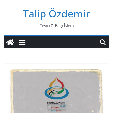
Skip
Talip Özdemir
to
content
Çeviri & Bilgi İşlem