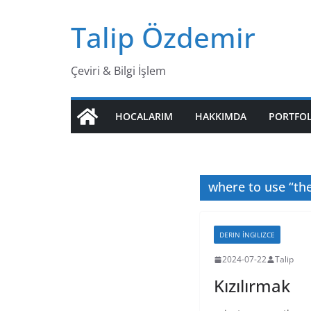
Skip
Talip Özdemir
to
content
Çeviri & Bilgi İşlem
HOCALARIM
HAKKIMDA
PORTFO
where to use “th
DERIN İNGILIZCE
2024-07-22
Talip
Kızılırmak