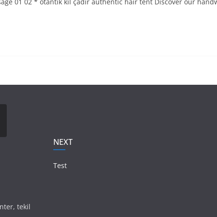
age 01 02 * otantik kıl çadır authentic hair tent Discover our han
NEXT
Test
nter, tekil