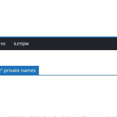
LYO
İLETİŞİM
e” private names