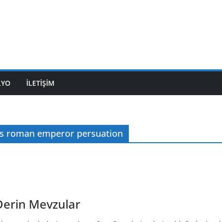
LYO
İLETİŞİM
is roman emperor persuation
 Derin Mevzular