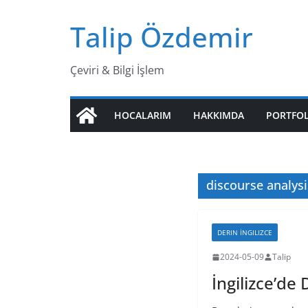
Skip
Talip Özdemir
to
content
Çeviri & Bilgi İşlem
HOCALARIM
HAKKIMDA
PORTFO
discourse analys
DERIN İNGILIZCE
2024-05-09
Talip
İngilizce’de