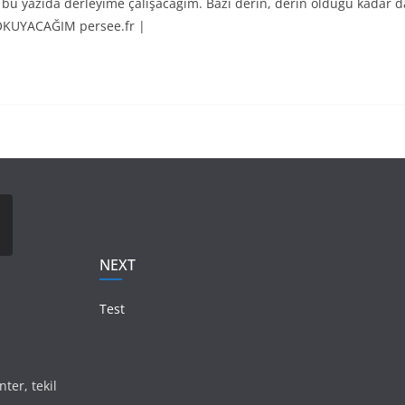
 bu yazıda derleyime çalışacağım. Bazı derin, derin olduğu kadar 
KUYACAĞIM persee.fr |
NEXT
Test
nter, tekil