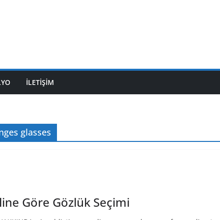
LYO
İLETİŞİM
nges glasses
line Göre Gözlük Seçimi