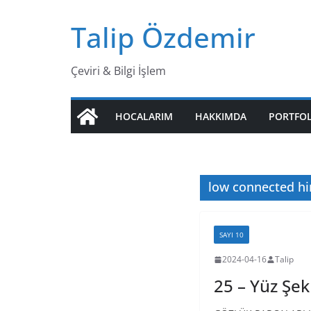
Skip
Talip Özdemir
to
content
Çeviri & Bilgi İşlem
HOCALARIM
HAKKIMDA
PORTFO
low connected hi
SAYI 10
2024-04-16
Talip
25 – Yüz Şek