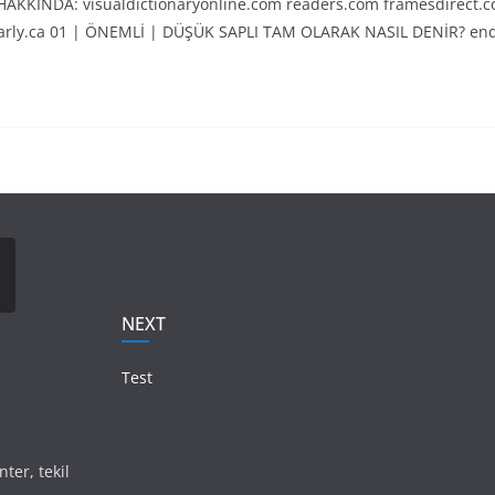
AKKINDA: visualdictionaryonline.com readers.com framesdirect
early.ca 01 | ÖNEMLİ | DÜŞÜK SAPLI TAM OLARAK NASIL DENİR? en
NEXT
Test
nter, tekil