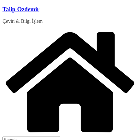
Skip
Talip Özdemir
to
content
Çeviri & Bilgi İşlem