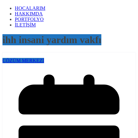
HOCALARIM
HAKKIMDA
PORTFOLYO
İLETİŞİM
ihh insani yardım vakfı
ÇÖZÜM MERKEZİ