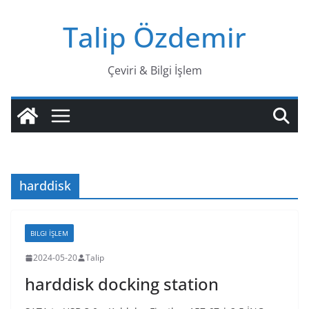
Skip
Talip Özdemir
to
content
Çeviri & Bilgi İşlem
harddisk
BILGI İŞLEM
2024-05-20
Talip
harddisk docking station