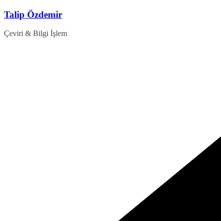
Skip
Talip Özdemir
to
content
Çeviri & Bilgi İşlem