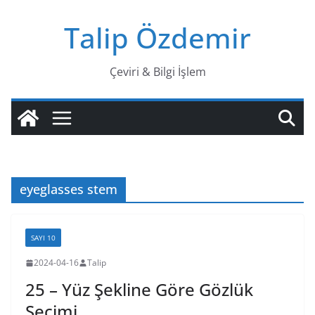
Skip
Talip Özdemir
to
content
Çeviri & Bilgi İşlem
eyeglasses stem
SAYI 10
2024-04-16
Talip
25 – Yüz Şekline Göre Gözlük
Seçimi