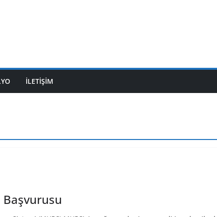
LYO
İLETİŞİM
ş Başvurusu