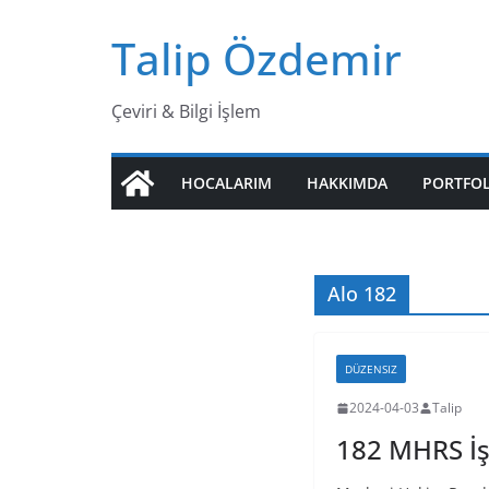
Skip
Talip Özdemir
to
content
Çeviri & Bilgi İşlem
HOCALARIM
HAKKIMDA
PORTFO
Alo 182
DÜZENSIZ
2024-04-03
Talip
182 MHRS İ