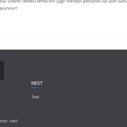
vu Sistemi (MHRS) MHRS’nin çağrı merkezi personeli işe alım ilan
şvurulur?
NEXT
Test
nter, tekil