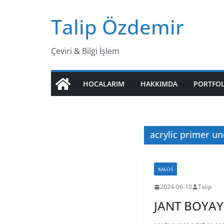
Skip
Talip Özdemir
to
content
Çeviri & Bilgi İşlem
HOCALARIM
HAKKIMDA
PORTFO
acrylic primer u
KALOS
2024-06-10
Talip
JANT BOYAY