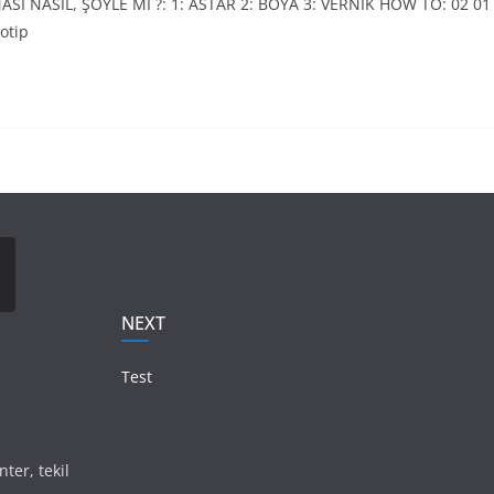
I NASIL, ŞÖYLE Mİ ?: 1: ASTAR 2: BOYA 3: VERNİK HOW TO: 02 01
otip
NEXT
Test
nter, tekil