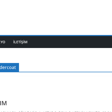
LYO
İLETİŞİM
ndercoat
IM